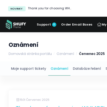
Thank you for choosing WHMCS!
NOVINKY:
Support
Order Email Boxes
My
0
Oznámení
Domovská stránka portálu
Oznámení
Červenec 2025
Moje support tickety
Oznámení
Databáze řešení
15čt Červenec 2025