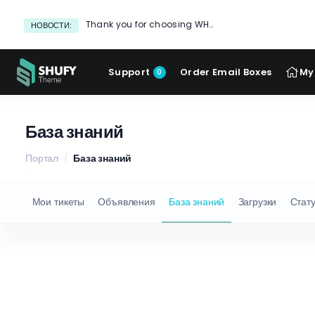
Thank you for choosing WHMCS!
НОВОСТИ:
Support
Order Email Boxes
My
0
База знаний
Портал
База знаний
Мои тикеты
Объявления
База знаний
Загрузки
Стату