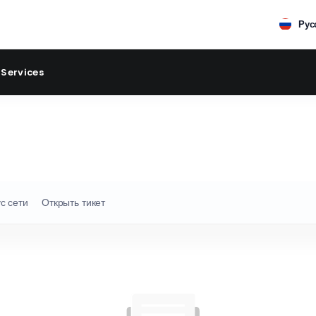
Рус
 Services
с сети
Открыть тикет