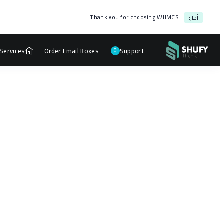
Thank you for choosing WHMCS!
أخبار:
Services
Order Email Boxes
Support
0